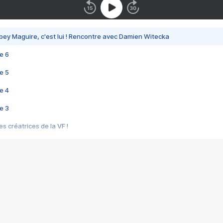
bey Maguire, c'est lui ! Rencontre avec Damien Witecka
e 6
e 5
e 4
e 3
s créatrices de la VF !
e 2
e 1
e Mektoub My Love arrive enfin ! Rencontre avec Shaïn Boumedine et Sal
i : après Toni en famille
elle réalise le bouleversant Dites lui que je l'aime